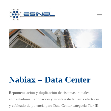
HOME
QUIÉNES SOMOS
SERVICIOS
SUSTENTABILIDAD
OBRAS
Nabiax – Data Center
NOVEDADES
RRHH
Repontenciación y duplicación de sistemas, ramales
CONTACTO
alimentadores, fabricación y montaje de tableros eléctricos
y cableado de potencia para Data Center categoría Tier III.