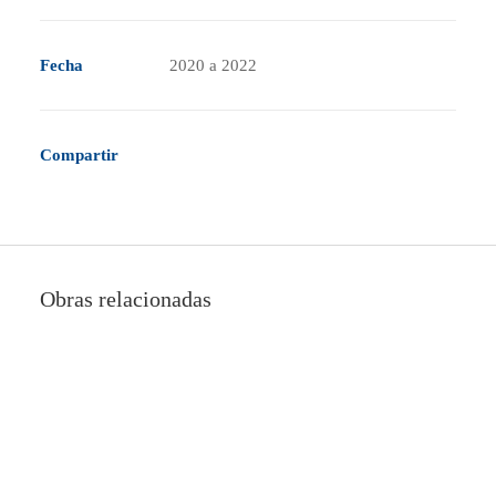
ESINELSRL@ESINEL.COM.AR
Fecha
2020 a 2022
PROVEEDORES
Compartir
Obras relacionadas