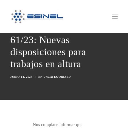
Resolución S.R.T. N°
61/23: Nuevas
HOME
disposiciones para
QUIÉNES SOMOS
trabajos en altura
SERVICIOS
SUSTENTABILIDAD
JUNIO 14, 2024
|
EN
UNCATEGORIZED
OBRAS
NOVEDADES
RRHH
CONTACTO
Nos complace informar que