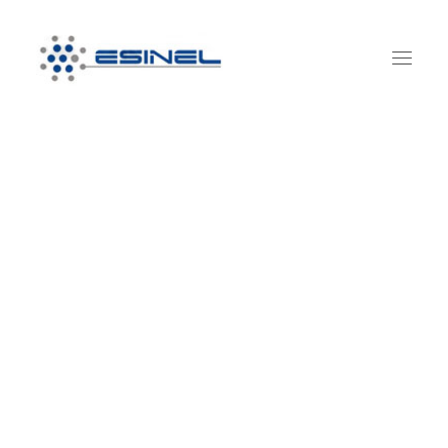
HOME
QUIÉNES SOMOS
SERVICIOS
SUSTENTABILIDAD
OBRAS
NOVEDADES
RRHH
CONTACTO
Inauguración de nueva planta Lamb Weston
en Mar del Plata