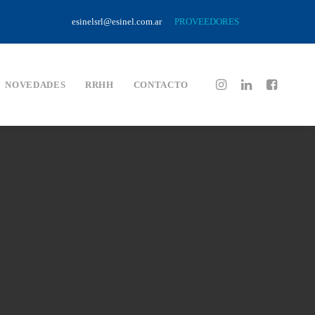
esinelsrl@esinel.com.ar
PROVEEDORES
NOVEDADES
RRHH
CONTACTO