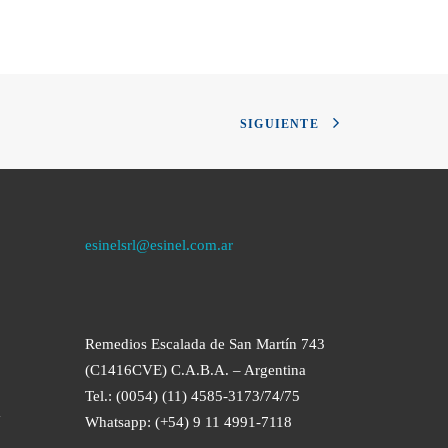
SIGUIENTE
esinelsrl@esinel.com.ar
Remedios Escalada de San Martín 743
(C1416CVE) C.A.B.A. – Argentina
Tel.: (0054) (11) 4585-3173/74/75
a
Whatsapp: (+54) 9 11 4991-7118