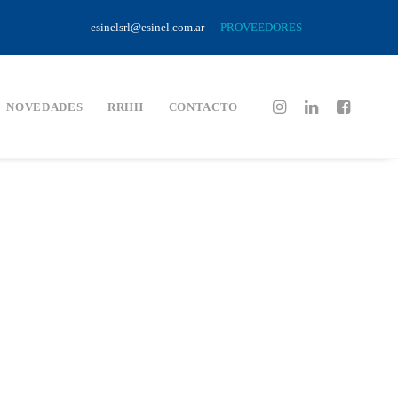
esinelsrl@esinel.com.ar
PROVEEDORES
NOVEDADES
RRHH
CONTACTO