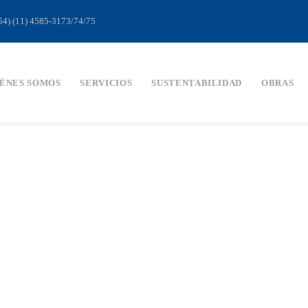
054) (11) 4585-3173/74/75
ÉNES SOMOS
SERVICIOS
SUSTENTABILIDAD
OBRAS