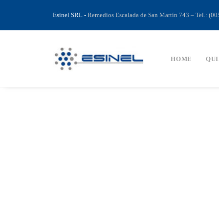
Esinel SRL
-
Remedios Escalada de San Martín 743 – Tel.: (0
HOME
QUI