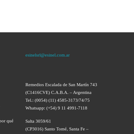
esinelsrl@esinel.com.ar
Remedios Escalada de San Martín 743
(C1416CVE) C.A.B.A. – Argentina
Tel.: (0054) (11) 4585-3173/74/75
a
Whatsapp: (+54) 9 11 4991-7118
por qué
Salta 3059/61
(CP3016) Santo Tomé, Santa Fe –